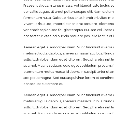
Praesent aliquam turpis massa, vel blandit justo luctus e
convallis augue, sit amet pellentesque elit. Nam dictum f
fermentum nulla. Quisque risus ante, hendrerit vitae metu
Vivamus risus leo, imperdiet non erat posuere, elemen
venenatis sapien sed feugiat tempus. Nullam vel libero 
consectetur vitae odio. Proin posuere posuere lectus et i
Aenean eget ullamcorper diam. Nunc tincidunt viverra d
metus et ligula dapibus, a viverra massa faucibus. Nunc u
sollicitudin bibendum eget id lorem. Sed pharetra nisl li
sit amet. Mauris sodales, odio eget vestibulum pretium, fe
elementum metus massa id libero. In suscipit tortor sit
sed porta magna. Sed cursus pulvinar lorem et condimentu
consequat elit ornare eu.
Aenean eget ullamcorper diam. Nunc tincidunt viverra d
metus et ligula dapibus, a viverra massa faucibus. Nunc u
sollicitudin bibendum eget id lorem. Sed pharetra nisl li
sit amet. Mauris sodales, odio eget vestibulum pretium, fe