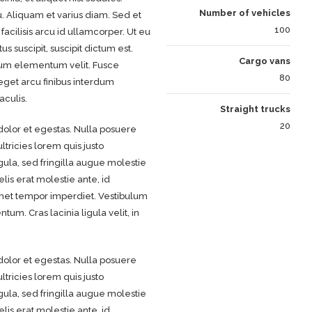
Number of vehicles
u. Aliquam et varius diam. Sed et
100
acilisis arcu id ullamcorper. Ut eu
s suscipit, suscipit dictum est.
Cargo vans
tum elementum velit. Fusce
80
eget arcu finibus interdum
aculis.
Straight trucks
20
olor et egestas. Nulla posuere
ltricies lorem quis justo
gula, sed fringilla augue molestie
lis erat molestie ante, id
 amet tempor imperdiet. Vestibulum
m. Cras lacinia ligula velit, in
olor et egestas. Nulla posuere
ltricies lorem quis justo
gula, sed fringilla augue molestie
lis erat molestie ante, id