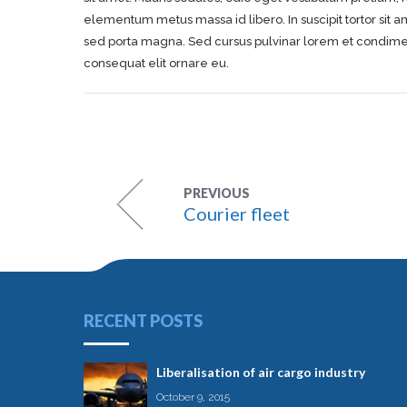
elementum metus massa id libero. In suscipit tortor sit
sed porta magna. Sed cursus pulvinar lorem et condimentu
consequat elit ornare eu.
PREVIOUS
Courier fleet
RECENT POSTS
Liberalisation of air cargo industry
October 9, 2015