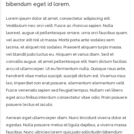
bibendum eget id lorem.
Lorem ipsum dolor sit amet, consectetur adipiscing elit.
Vestibulum nec orci velit. Fusce ac rhoncus sapien. Nulla
laoreet, augue ut pellentesque ornare, urna orci faucibus quam,
vel auctor elit nisl ut massa. Morbi porta ante sodales sem
lacinia, et aliquet nisl sodales. Praesent aliquam turpis massa,
vel blandit justo luctus eu. Aliquam et varius diam. Sed et
convallis augue, sit amet pellentesque elit. Nam dictum facilisis
arcu id ullamcorper. Ut eu fermentum nulla. Quisque risus ante,
hendrerit vitae metus suscipit, suscipit dictum est. Vivamus risus
leo, imperdiet non erat posuere, elementum elementum velit.
Fusce venenatis sapien sed feugiat tempus. Nullam vel libero
eget arcu finibus interdum consectetur vitae odio. Proin posuere
posuere lectus et iaculis.
Aenean eget ullamcorper diam. Nunc tincidunt viverra dolor et
egestas. Nulla posuere metus et ligula dapibus, a viverra massa
faucibus. Nunc ultricies lorem quis justo sollicitudin bibendum