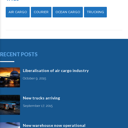
AIR CARGO
COURIER
OCEAN CARGO
TRUCKING
RECENT POSTS
Liberalisation of air cargo industry
October 9, 2015
New trucks arriving
September 17, 2015
New warehouse now operational